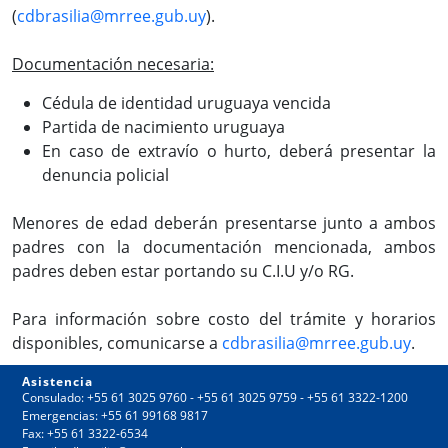
(
cdbrasilia@mrree.gub.uy
).
Documentación necesaria:
Cédula de identidad uruguaya vencida
Partida de nacimiento uruguaya
En caso de extravío o hurto, deberá presentar la
denuncia policial
Menores de edad deberán presentarse junto a ambos
padres con la documentación mencionada, ambos
padres deben estar portando su C.I.U y/o RG.
Para información sobre costo del trámite y horarios
disponibles, comunicarse a
cdbrasilia@mrree.gub.uy
.
Asistencia
Consulado: +55 61 3025 9760 - +55 61 3025 9759 - +55 61 3322-1200
Emergencias: +55 61 99168 9817
Fax: +55 61 3322-6534