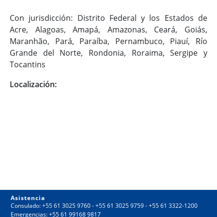
Con jurisdicción: Distrito Federal y los Estados de
Acre, Alagoas, Amapá, Amazonas, Ceará, Goiás,
Maranhão, Pará, Paraíba, Pernambuco, Piauí, Río
Grande del Norte, Rondonia, Roraima, Sergipe y
Tocantins
Localización:
Asistencia
Consulado: +55 61 3025 9760 - +55 61 3025 9759 - +55 61 3322-1200
Emergencias: +55 61 99168 9817